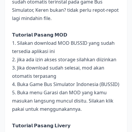
sudah otomatis terinstal pada game Bus
Simulator, Keren bukan? tidak perlu repot-repot
lagi mindahin file.
𝗧𝘂𝘁𝗼𝗿𝗶𝗮𝗹 𝗣𝗮𝘀𝗮𝗻𝗴 𝗠𝗢𝗗
1. Silakan download MOD BUSSID yang sudah
tersedia aplikasi ini
2. jika ada izin akses storage silahkan diizinkan
3. Jika download sudah selesai, mod akan
otomatis terpasang
4. Buka Game Bus Simulator Indonesia (BUSSID)
5. Buka menu Garasi dan MOD yang kamu
masukan langsung muncul disitu. Silakan klik
pakai untuk menggunakannya.
𝗧𝘂𝘁𝗼𝗿𝗶𝗮𝗹 𝗣𝗮𝘀𝗮𝗻𝗴 𝗟𝗶𝘃𝗲𝗿𝘆