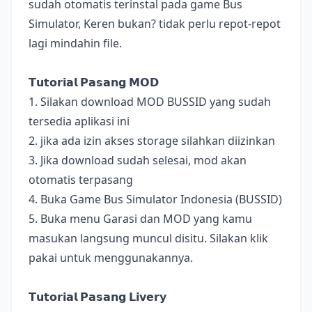
sudah otomatis terinstal pada game Bus
Simulator, Keren bukan? tidak perlu repot-repot
lagi mindahin file.
𝗧𝘂𝘁𝗼𝗿𝗶𝗮𝗹 𝗣𝗮𝘀𝗮𝗻𝗴 𝗠𝗢𝗗
1. Silakan download MOD BUSSID yang sudah
tersedia aplikasi ini
2. jika ada izin akses storage silahkan diizinkan
3. Jika download sudah selesai, mod akan
otomatis terpasang
4. Buka Game Bus Simulator Indonesia (BUSSID)
5. Buka menu Garasi dan MOD yang kamu
masukan langsung muncul disitu. Silakan klik
pakai untuk menggunakannya.
𝗧𝘂𝘁𝗼𝗿𝗶𝗮𝗹 𝗣𝗮𝘀𝗮𝗻𝗴 𝗟𝗶𝘃𝗲𝗿𝘆