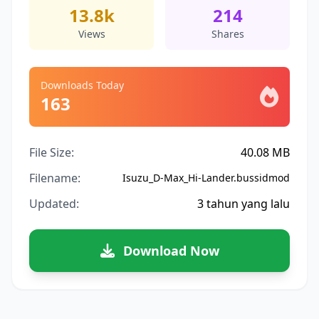
13.8k
214
Views
Shares
Downloads Today
163
File Size:
40.08 MB
Filename:
Isuzu_D-Max_Hi-Lander.bussidmod
Updated:
3 tahun yang lalu
Download Now