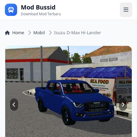
Mod Bussid
Download Mod Terbaru
Home
Mobil
Isuzu D-Max Hi-Lander