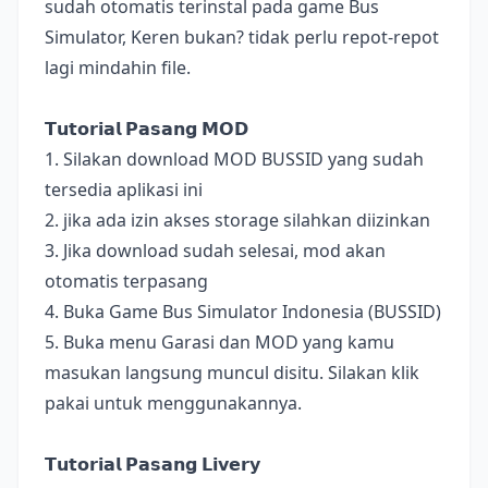
sudah otomatis terinstal pada game Bus
Simulator, Keren bukan? tidak perlu repot-repot
lagi mindahin file.
𝗧𝘂𝘁𝗼𝗿𝗶𝗮𝗹 𝗣𝗮𝘀𝗮𝗻𝗴 𝗠𝗢𝗗
1. Silakan download MOD BUSSID yang sudah
tersedia aplikasi ini
2. jika ada izin akses storage silahkan diizinkan
3. Jika download sudah selesai, mod akan
otomatis terpasang
4. Buka Game Bus Simulator Indonesia (BUSSID)
5. Buka menu Garasi dan MOD yang kamu
masukan langsung muncul disitu. Silakan klik
pakai untuk menggunakannya.
𝗧𝘂𝘁𝗼𝗿𝗶𝗮𝗹 𝗣𝗮𝘀𝗮𝗻𝗴 𝗟𝗶𝘃𝗲𝗿𝘆