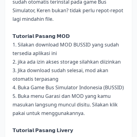
sudah otomatis terinstal pada game Bus
Simulator, Keren bukan? tidak perlu repot-repot
lagi mindahin file.
𝗧𝘂𝘁𝗼𝗿𝗶𝗮𝗹 𝗣𝗮𝘀𝗮𝗻𝗴 𝗠𝗢𝗗
1. Silakan download MOD BUSSID yang sudah
tersedia aplikasi ini
2. jika ada izin akses storage silahkan diizinkan
3. Jika download sudah selesai, mod akan
otomatis terpasang
4. Buka Game Bus Simulator Indonesia (BUSSID)
5. Buka menu Garasi dan MOD yang kamu
masukan langsung muncul disitu. Silakan klik
pakai untuk menggunakannya.
𝗧𝘂𝘁𝗼𝗿𝗶𝗮𝗹 𝗣𝗮𝘀𝗮𝗻𝗴 𝗟𝗶𝘃𝗲𝗿𝘆