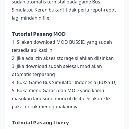
sudah otomatis terinstal pada game Bus
Simulator, Keren bukan? tidak perlu repot-repot
lagi mindahin file.
𝗧𝘂𝘁𝗼𝗿𝗶𝗮𝗹 𝗣𝗮𝘀𝗮𝗻𝗴 𝗠𝗢𝗗
1. Silakan download MOD BUSSID yang sudah
tersedia aplikasi ini
2. jika ada izin akses storage silahkan diizinkan
3. Jika download sudah selesai, mod akan
otomatis terpasang
4. Buka Game Bus Simulator Indonesia (BUSSID)
5. Buka menu Garasi dan MOD yang kamu
masukan langsung muncul disitu. Silakan klik
pakai untuk menggunakannya.
𝗧𝘂𝘁𝗼𝗿𝗶𝗮𝗹 𝗣𝗮𝘀𝗮𝗻𝗴 𝗟𝗶𝘃𝗲𝗿𝘆