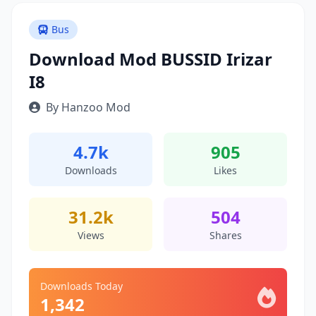
Bus
Download Mod BUSSID Irizar
I8
By Hanzoo Mod
4.7k
905
Downloads
Likes
31.2k
504
Views
Shares
Downloads Today
1,342