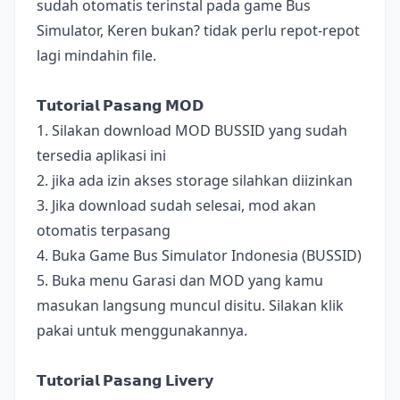
sudah otomatis terinstal pada game Bus
Simulator, Keren bukan? tidak perlu repot-repot
lagi mindahin file.
𝗧𝘂𝘁𝗼𝗿𝗶𝗮𝗹 𝗣𝗮𝘀𝗮𝗻𝗴 𝗠𝗢𝗗
1. Silakan download MOD BUSSID yang sudah
tersedia aplikasi ini
2. jika ada izin akses storage silahkan diizinkan
3. Jika download sudah selesai, mod akan
otomatis terpasang
4. Buka Game Bus Simulator Indonesia (BUSSID)
5. Buka menu Garasi dan MOD yang kamu
masukan langsung muncul disitu. Silakan klik
pakai untuk menggunakannya.
𝗧𝘂𝘁𝗼𝗿𝗶𝗮𝗹 𝗣𝗮𝘀𝗮𝗻𝗴 𝗟𝗶𝘃𝗲𝗿𝘆