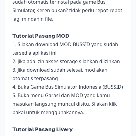
sudah otomatis terinstal pada game Bus
Simulator, Keren bukan? tidak perlu repot-repot
lagi mindahin file.
𝗧𝘂𝘁𝗼𝗿𝗶𝗮𝗹 𝗣𝗮𝘀𝗮𝗻𝗴 𝗠𝗢𝗗
1. Silakan download MOD BUSSID yang sudah
tersedia aplikasi ini
2. jika ada izin akses storage silahkan diizinkan
3. Jika download sudah selesai, mod akan
otomatis terpasang
4. Buka Game Bus Simulator Indonesia (BUSSID)
5. Buka menu Garasi dan MOD yang kamu
masukan langsung muncul disitu. Silakan klik
pakai untuk menggunakannya.
𝗧𝘂𝘁𝗼𝗿𝗶𝗮𝗹 𝗣𝗮𝘀𝗮𝗻𝗴 𝗟𝗶𝘃𝗲𝗿𝘆