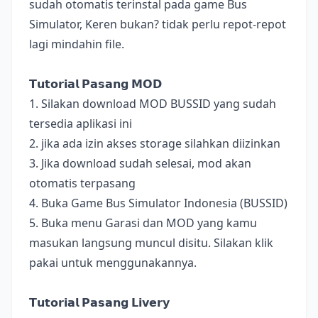
sudah otomatis terinstal pada game Bus
Simulator, Keren bukan? tidak perlu repot-repot
lagi mindahin file.
𝗧𝘂𝘁𝗼𝗿𝗶𝗮𝗹 𝗣𝗮𝘀𝗮𝗻𝗴 𝗠𝗢𝗗
1. Silakan download MOD BUSSID yang sudah
tersedia aplikasi ini
2. jika ada izin akses storage silahkan diizinkan
3. Jika download sudah selesai, mod akan
otomatis terpasang
4. Buka Game Bus Simulator Indonesia (BUSSID)
5. Buka menu Garasi dan MOD yang kamu
masukan langsung muncul disitu. Silakan klik
pakai untuk menggunakannya.
𝗧𝘂𝘁𝗼𝗿𝗶𝗮𝗹 𝗣𝗮𝘀𝗮𝗻𝗴 𝗟𝗶𝘃𝗲𝗿𝘆