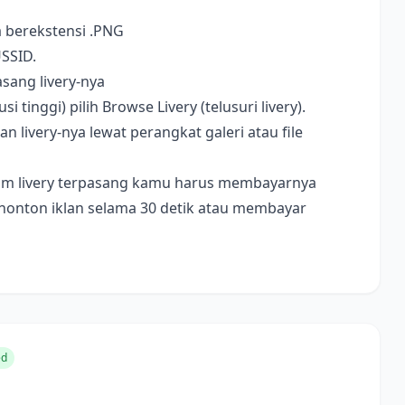
a berekstensi .PNG
USSID.
sang livery-nya
i tinggi) pilih Browse Livery (telusuri livery).
livery-nya lewat perangkat galeri atau file
ebelum livery terpasang kamu harus membayarnya
nonton iklan selama 30 detik atau membayar
ed