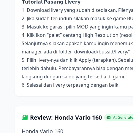
𝗧𝘂𝘁𝗼𝗿𝗶𝗮𝗹 𝗣𝗮𝘀𝗮𝗻𝗴 𝗟𝗶𝘃𝗲𝗿𝘆
1. Download livery yang sudah disediakan, Fileny
2. Jika sudah terunduh silakan masuk ke game B
3. Masuk ke garasi, pilih MOD yang ingin kamu pa
4. Klik ikon “palet” centang High Resolution (resolus
Selanjutnya silakan apakah kamu ingin menemukan 
manager. ada di folder 'download/bussid/livery/'
5. Pilih livery-nya dan klik Apply (terapkan). S
terlebih dahulu. Pembayarannya bisa dengan me
langsung dengan saldo yang tersedia di game.
6. Selesai dan livery terpasang dengan baik.
Review: Honda Vario 160
AI Generat
Honda Vario 160