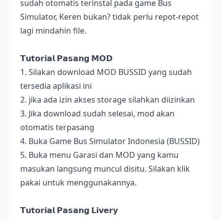
sudah otomatis terinstal pada game Bus
Simulator, Keren bukan? tidak perlu repot-repot
lagi mindahin file.
𝗧𝘂𝘁𝗼𝗿𝗶𝗮𝗹 𝗣𝗮𝘀𝗮𝗻𝗴 𝗠𝗢𝗗
1. Silakan download MOD BUSSID yang sudah
tersedia aplikasi ini
2. jika ada izin akses storage silahkan diizinkan
3. Jika download sudah selesai, mod akan
otomatis terpasang
4. Buka Game Bus Simulator Indonesia (BUSSID)
5. Buka menu Garasi dan MOD yang kamu
masukan langsung muncul disitu. Silakan klik
pakai untuk menggunakannya.
𝗧𝘂𝘁𝗼𝗿𝗶𝗮𝗹 𝗣𝗮𝘀𝗮𝗻𝗴 𝗟𝗶𝘃𝗲𝗿𝘆