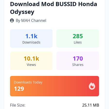
Download Mod BUSSID Honda
Odyssey
By MAH Channel
1.1k
285
Downloads
Likes
10.1k
170
Views
Shares
Downloads Today
129
File Size:
25.11 MB