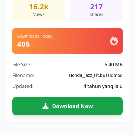
16.2k
217
Views
Shares
Downloads Today
406
File Size:
5.40 MB
Filename:
Honda_Jazz_Fit.bussidmod
Updated:
4 tahun yang lalu
Download Now