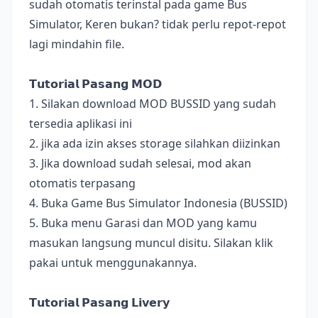
sudah otomatis terinstal pada game Bus
Simulator, Keren bukan? tidak perlu repot-repot
lagi mindahin file.
𝗧𝘂𝘁𝗼𝗿𝗶𝗮𝗹 𝗣𝗮𝘀𝗮𝗻𝗴 𝗠𝗢𝗗
1. Silakan download MOD BUSSID yang sudah
tersedia aplikasi ini
2. jika ada izin akses storage silahkan diizinkan
3. Jika download sudah selesai, mod akan
otomatis terpasang
4. Buka Game Bus Simulator Indonesia (BUSSID)
5. Buka menu Garasi dan MOD yang kamu
masukan langsung muncul disitu. Silakan klik
pakai untuk menggunakannya.
𝗧𝘂𝘁𝗼𝗿𝗶𝗮𝗹 𝗣𝗮𝘀𝗮𝗻𝗴 𝗟𝗶𝘃𝗲𝗿𝘆