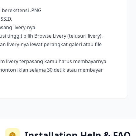
a berekstensi .PNG
USSID.
sang livery-nya
i tinggi) pilih Browse Livery (telusuri livery).
livery-nya lewat perangkat galeri atau file
ebelum livery terpasang kamu harus membayarnya
nonton iklan selama 30 detik atau membayar
Installation Help & FAQ