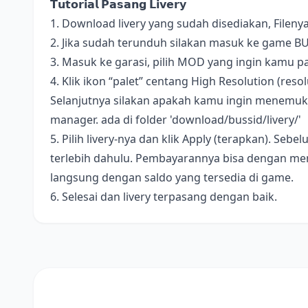
𝗧𝘂𝘁𝗼𝗿𝗶𝗮𝗹 𝗣𝗮𝘀𝗮𝗻𝗴 𝗟𝗶𝘃𝗲𝗿𝘆
1. Download livery yang sudah disediakan, Fileny
2. Jika sudah terunduh silakan masuk ke game B
3. Masuk ke garasi, pilih MOD yang ingin kamu pa
4. Klik ikon “palet” centang High Resolution (resolus
Selanjutnya silakan apakah kamu ingin menemukan 
manager. ada di folder 'download/bussid/livery/'
5. Pilih livery-nya dan klik Apply (terapkan). S
terlebih dahulu. Pembayarannya bisa dengan me
langsung dengan saldo yang tersedia di game.
6. Selesai dan livery terpasang dengan baik.