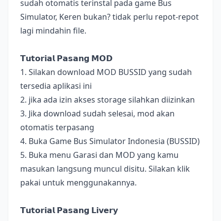
sudah otomatis terinstal pada game Bus
Simulator, Keren bukan? tidak perlu repot-repot
lagi mindahin file.
𝗧𝘂𝘁𝗼𝗿𝗶𝗮𝗹 𝗣𝗮𝘀𝗮𝗻𝗴 𝗠𝗢𝗗
1. Silakan download MOD BUSSID yang sudah
tersedia aplikasi ini
2. jika ada izin akses storage silahkan diizinkan
3. Jika download sudah selesai, mod akan
otomatis terpasang
4. Buka Game Bus Simulator Indonesia (BUSSID)
5. Buka menu Garasi dan MOD yang kamu
masukan langsung muncul disitu. Silakan klik
pakai untuk menggunakannya.
𝗧𝘂𝘁𝗼𝗿𝗶𝗮𝗹 𝗣𝗮𝘀𝗮𝗻𝗴 𝗟𝗶𝘃𝗲𝗿𝘆