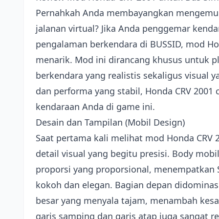
Pernahkah Anda membayangkan mengemudi 
jalanan virtual? Jika Anda penggemar kend
pengalaman berkendara di BUSSID, mod Hon
menarik. Mod ini dirancang khusus untuk 
berkendara yang realistis sekaligus visua
dan performa yang stabil, Honda CRV 2001 
kendaraan Anda di game ini.
Desain dan Tampilan (Mobil Design)
Saat pertama kali melihat mod Honda CRV 20
detail visual yang begitu presisi. Body mobi
proporsi yang proporsional, menempatkan S
kokoh dan elegan. Bagian depan didominasi
besar yang menyala tajam, menambah kesan 
garis samping dan garis atap juga sangat r