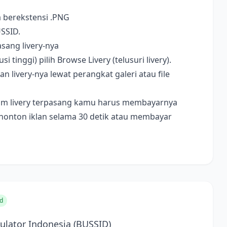
a berekstensi .PNG
USSID.
sang livery-nya
i tinggi) pilih Browse Livery (telusuri livery).
livery-nya lewat perangkat galeri atau file
ebelum livery terpasang kamu harus membayarnya
nonton iklan selama 30 detik atau membayar
d
lator Indonesia (BUSSID)