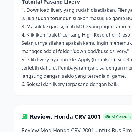
𝗧𝘂𝘁𝗼𝗿𝗶𝗮𝗹 𝗣𝗮𝘀𝗮𝗻𝗴 𝗟𝗶𝘃𝗲𝗿𝘆
1. Download livery yang sudah disediakan, Fileny
2. Jika sudah terunduh silakan masuk ke game B
3. Masuk ke garasi, pilih MOD yang ingin kamu pa
4. Klik ikon “palet” centang High Resolution (resolus
Selanjutnya silakan apakah kamu ingin menemukan 
manager. ada di folder 'download/bussid/livery/'
5. Pilih livery-nya dan klik Apply (terapkan). S
terlebih dahulu. Pembayarannya bisa dengan me
langsung dengan saldo yang tersedia di game.
6. Selesai dan livery terpasang dengan baik.
Review: Honda CRV 2001
AI Generate
Review Mod Honda CRV 2001 untuk Bus Simu