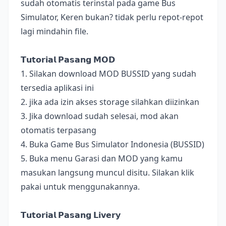
sudah otomatis terinstal pada game Bus
Simulator, Keren bukan? tidak perlu repot-repot
lagi mindahin file.
𝗧𝘂𝘁𝗼𝗿𝗶𝗮𝗹 𝗣𝗮𝘀𝗮𝗻𝗴 𝗠𝗢𝗗
1. Silakan download MOD BUSSID yang sudah
tersedia aplikasi ini
2. jika ada izin akses storage silahkan diizinkan
3. Jika download sudah selesai, mod akan
otomatis terpasang
4. Buka Game Bus Simulator Indonesia (BUSSID)
5. Buka menu Garasi dan MOD yang kamu
masukan langsung muncul disitu. Silakan klik
pakai untuk menggunakannya.
𝗧𝘂𝘁𝗼𝗿𝗶𝗮𝗹 𝗣𝗮𝘀𝗮𝗻𝗴 𝗟𝗶𝘃𝗲𝗿𝘆