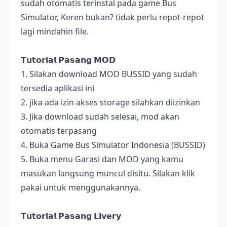
sudah otomatis terinstal pada game Bus
Simulator, Keren bukan? tidak perlu repot-repot
lagi mindahin file.
𝗧𝘂𝘁𝗼𝗿𝗶𝗮𝗹 𝗣𝗮𝘀𝗮𝗻𝗴 𝗠𝗢𝗗
1. Silakan download MOD BUSSID yang sudah
tersedia aplikasi ini
2. jika ada izin akses storage silahkan diizinkan
3. Jika download sudah selesai, mod akan
otomatis terpasang
4. Buka Game Bus Simulator Indonesia (BUSSID)
5. Buka menu Garasi dan MOD yang kamu
masukan langsung muncul disitu. Silakan klik
pakai untuk menggunakannya.
𝗧𝘂𝘁𝗼𝗿𝗶𝗮𝗹 𝗣𝗮𝘀𝗮𝗻𝗴 𝗟𝗶𝘃𝗲𝗿𝘆