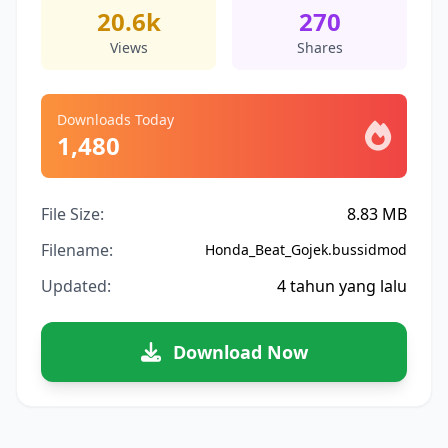
20.6k
270
Views
Shares
Downloads Today
1,480
File Size:
8.83 MB
Filename:
Honda_Beat_Gojek.bussidmod
Updated:
4 tahun yang lalu
Download Now