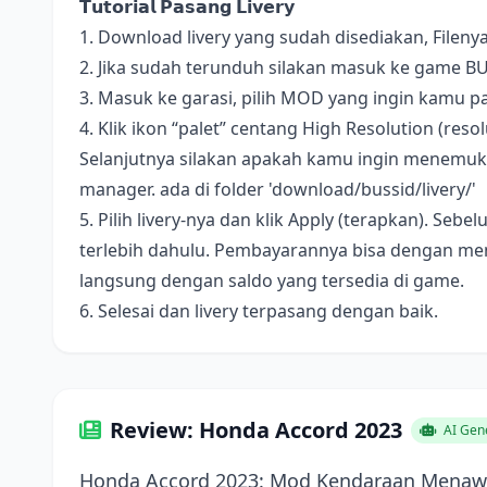
𝗧𝘂𝘁𝗼𝗿𝗶𝗮𝗹 𝗣𝗮𝘀𝗮𝗻𝗴 𝗟𝗶𝘃𝗲𝗿𝘆
1. Download livery yang sudah disediakan, Fileny
2. Jika sudah terunduh silakan masuk ke game B
3. Masuk ke garasi, pilih MOD yang ingin kamu pa
4. Klik ikon “palet” centang High Resolution (resolus
Selanjutnya silakan apakah kamu ingin menemukan 
manager. ada di folder 'download/bussid/livery/'
5. Pilih livery-nya dan klik Apply (terapkan). S
terlebih dahulu. Pembayarannya bisa dengan me
langsung dengan saldo yang tersedia di game.
6. Selesai dan livery terpasang dengan baik.
Review: Honda Accord 2023
AI Gen
Honda Accord 2023: Mod Kendaraan Menawa