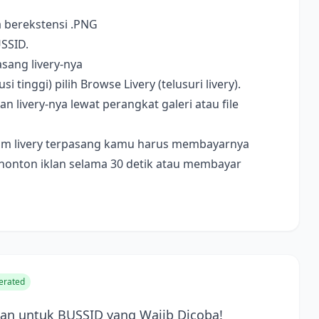
a berekstensi .PNG
USSID.
sang livery-nya
i tinggi) pilih Browse Livery (telusuri livery).
livery-nya lewat perangkat galeri atau file
ebelum livery terpasang kamu harus membayarnya
nonton iklan selama 30 detik atau membayar
erated
n untuk BUSSID yang Wajib Dicoba!