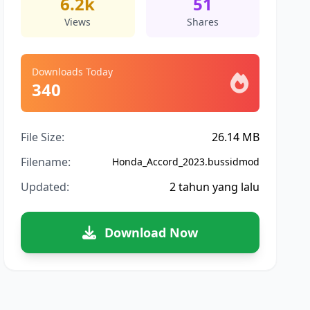
6.2k
51
Views
Shares
Downloads Today
340
File Size:
26.14 MB
Filename:
Honda_Accord_2023.bussidmod
Updated:
2 tahun yang lalu
Download Now