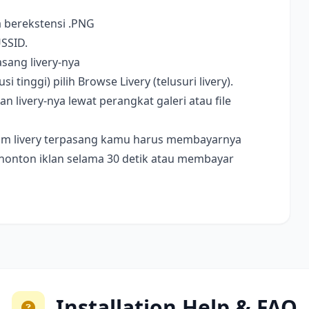
a berekstensi .PNG
USSID.
sang livery-nya
i tinggi) pilih Browse Livery (telusuri livery).
livery-nya lewat perangkat galeri atau file
ebelum livery terpasang kamu harus membayarnya
nonton iklan selama 30 detik atau membayar
Installation Help & FAQ