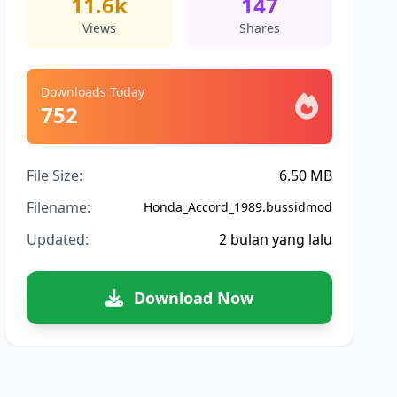
11.6k
147
Views
Shares
Downloads Today
752
File Size:
6.50 MB
Filename:
Honda_Accord_1989.bussidmod
Updated:
2 bulan yang lalu
Download Now