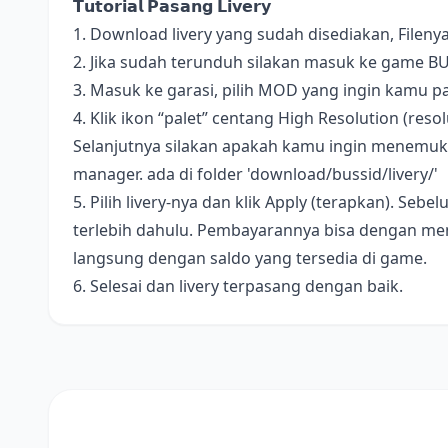
𝗧𝘂𝘁𝗼𝗿𝗶𝗮𝗹 𝗣𝗮𝘀𝗮𝗻𝗴 𝗟𝗶𝘃𝗲𝗿𝘆
1. Download livery yang sudah disediakan, Fileny
2. Jika sudah terunduh silakan masuk ke game B
3. Masuk ke garasi, pilih MOD yang ingin kamu pa
4. Klik ikon “palet” centang High Resolution (resolus
Selanjutnya silakan apakah kamu ingin menemukan 
manager. ada di folder 'download/bussid/livery/'
5. Pilih livery-nya dan klik Apply (terapkan). S
terlebih dahulu. Pembayarannya bisa dengan me
langsung dengan saldo yang tersedia di game.
6. Selesai dan livery terpasang dengan baik.