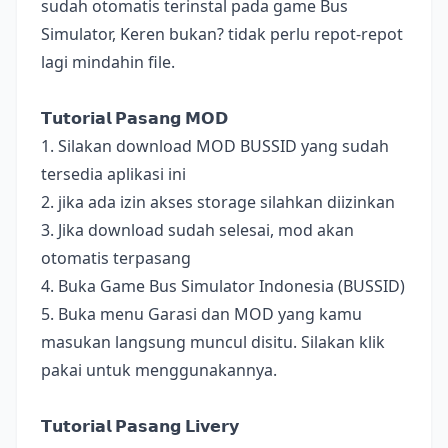
sudah otomatis terinstal pada game Bus
Simulator, Keren bukan? tidak perlu repot-repot
lagi mindahin file.
𝗧𝘂𝘁𝗼𝗿𝗶𝗮𝗹 𝗣𝗮𝘀𝗮𝗻𝗴 𝗠𝗢𝗗
1. Silakan download MOD BUSSID yang sudah
tersedia aplikasi ini
2. jika ada izin akses storage silahkan diizinkan
3. Jika download sudah selesai, mod akan
otomatis terpasang
4. Buka Game Bus Simulator Indonesia (BUSSID)
5. Buka menu Garasi dan MOD yang kamu
masukan langsung muncul disitu. Silakan klik
pakai untuk menggunakannya.
𝗧𝘂𝘁𝗼𝗿𝗶𝗮𝗹 𝗣𝗮𝘀𝗮𝗻𝗴 𝗟𝗶𝘃𝗲𝗿𝘆