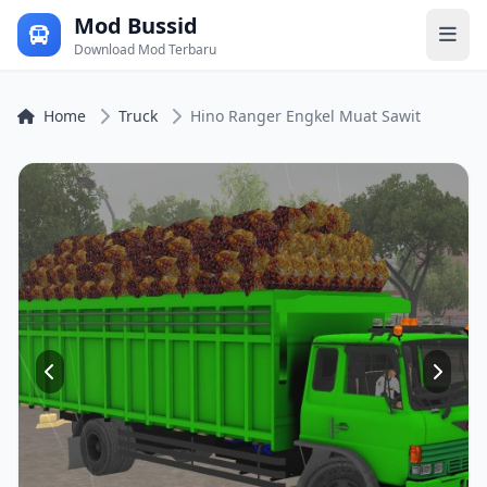
Mod Bussid
Download Mod Terbaru
Home
Truck
Hino Ranger Engkel Muat Sawit