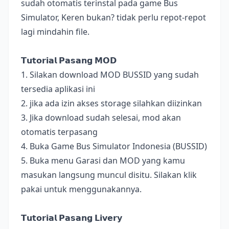
sudah otomatis terinstal pada game Bus
Simulator, Keren bukan? tidak perlu repot-repot
lagi mindahin file.
𝗧𝘂𝘁𝗼𝗿𝗶𝗮𝗹 𝗣𝗮𝘀𝗮𝗻𝗴 𝗠𝗢𝗗
1. Silakan download MOD BUSSID yang sudah
tersedia aplikasi ini
2. jika ada izin akses storage silahkan diizinkan
3. Jika download sudah selesai, mod akan
otomatis terpasang
4. Buka Game Bus Simulator Indonesia (BUSSID)
5. Buka menu Garasi dan MOD yang kamu
masukan langsung muncul disitu. Silakan klik
pakai untuk menggunakannya.
𝗧𝘂𝘁𝗼𝗿𝗶𝗮𝗹 𝗣𝗮𝘀𝗮𝗻𝗴 𝗟𝗶𝘃𝗲𝗿𝘆