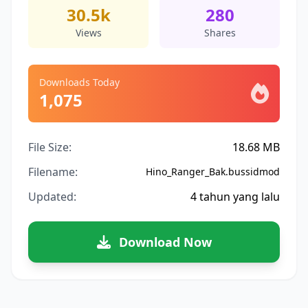
30.5k
280
Views
Shares
Downloads Today
1,075
File Size:
18.68 MB
Filename:
Hino_Ranger_Bak.bussidmod
Updated:
4 tahun yang lalu
Download Now