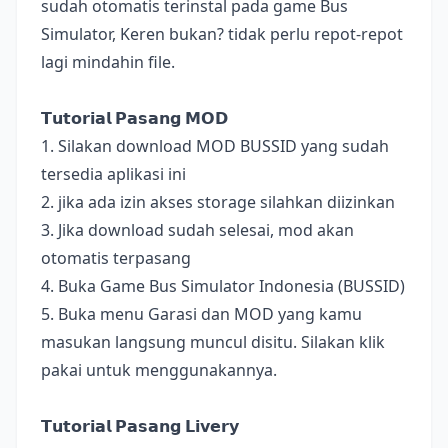
sudah otomatis terinstal pada game Bus
Simulator, Keren bukan? tidak perlu repot-repot
lagi mindahin file.
𝗧𝘂𝘁𝗼𝗿𝗶𝗮𝗹 𝗣𝗮𝘀𝗮𝗻𝗴 𝗠𝗢𝗗
1. Silakan download MOD BUSSID yang sudah
tersedia aplikasi ini
2. jika ada izin akses storage silahkan diizinkan
3. Jika download sudah selesai, mod akan
otomatis terpasang
4. Buka Game Bus Simulator Indonesia (BUSSID)
5. Buka menu Garasi dan MOD yang kamu
masukan langsung muncul disitu. Silakan klik
pakai untuk menggunakannya.
𝗧𝘂𝘁𝗼𝗿𝗶𝗮𝗹 𝗣𝗮𝘀𝗮𝗻𝗴 𝗟𝗶𝘃𝗲𝗿𝘆