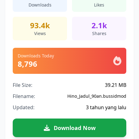
Downloads
Likes
93.4k
2.1k
Views
Shares
Downloads Today
8,796
File Size:
39.21 MB
Filename:
Hino_Jadul_90an.bussidmod
Updated:
3 tahun yang lalu
Download Now