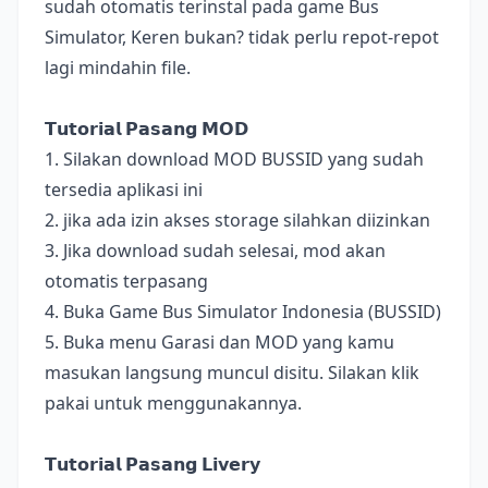
sudah otomatis terinstal pada game Bus
Simulator, Keren bukan? tidak perlu repot-repot
lagi mindahin file.
𝗧𝘂𝘁𝗼𝗿𝗶𝗮𝗹 𝗣𝗮𝘀𝗮𝗻𝗴 𝗠𝗢𝗗
1. Silakan download MOD BUSSID yang sudah
tersedia aplikasi ini
2. jika ada izin akses storage silahkan diizinkan
3. Jika download sudah selesai, mod akan
otomatis terpasang
4. Buka Game Bus Simulator Indonesia (BUSSID)
5. Buka menu Garasi dan MOD yang kamu
masukan langsung muncul disitu. Silakan klik
pakai untuk menggunakannya.
𝗧𝘂𝘁𝗼𝗿𝗶𝗮𝗹 𝗣𝗮𝘀𝗮𝗻𝗴 𝗟𝗶𝘃𝗲𝗿𝘆