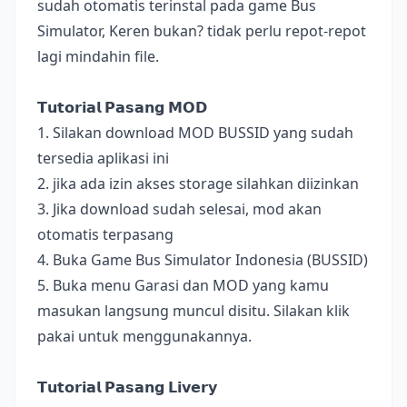
sudah otomatis terinstal pada game Bus
Simulator, Keren bukan? tidak perlu repot-repot
lagi mindahin file.
𝗧𝘂𝘁𝗼𝗿𝗶𝗮𝗹 𝗣𝗮𝘀𝗮𝗻𝗴 𝗠𝗢𝗗
1. Silakan download MOD BUSSID yang sudah
tersedia aplikasi ini
2. jika ada izin akses storage silahkan diizinkan
3. Jika download sudah selesai, mod akan
otomatis terpasang
4. Buka Game Bus Simulator Indonesia (BUSSID)
5. Buka menu Garasi dan MOD yang kamu
masukan langsung muncul disitu. Silakan klik
pakai untuk menggunakannya.
𝗧𝘂𝘁𝗼𝗿𝗶𝗮𝗹 𝗣𝗮𝘀𝗮𝗻𝗴 𝗟𝗶𝘃𝗲𝗿𝘆