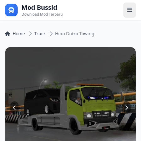
Mod Bussid
Download Mod Terbaru
Home
Truck
Hino Dutro Towing