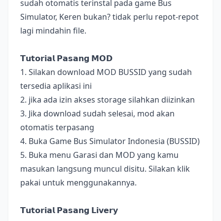
sudah otomatis terinstal pada game Bus
Simulator, Keren bukan? tidak perlu repot-repot
lagi mindahin file.
𝗧𝘂𝘁𝗼𝗿𝗶𝗮𝗹 𝗣𝗮𝘀𝗮𝗻𝗴 𝗠𝗢𝗗
1. Silakan download MOD BUSSID yang sudah
tersedia aplikasi ini
2. jika ada izin akses storage silahkan diizinkan
3. Jika download sudah selesai, mod akan
otomatis terpasang
4. Buka Game Bus Simulator Indonesia (BUSSID)
5. Buka menu Garasi dan MOD yang kamu
masukan langsung muncul disitu. Silakan klik
pakai untuk menggunakannya.
𝗧𝘂𝘁𝗼𝗿𝗶𝗮𝗹 𝗣𝗮𝘀𝗮𝗻𝗴 𝗟𝗶𝘃𝗲𝗿𝘆