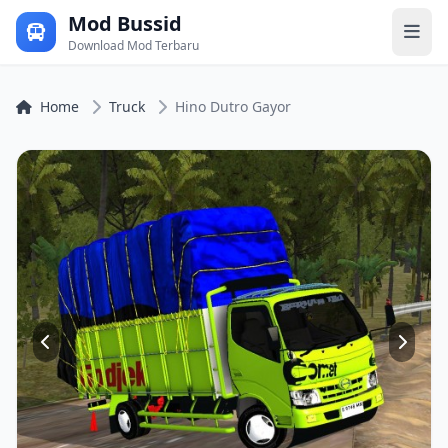
Mod Bussid
Download Mod Terbaru
Home
Truck
Hino Dutro Gayor