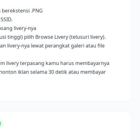
a berekstensi .PNG
USSID.
sang livery-nya
i tinggi) pilih Browse Livery (telusuri livery).
livery-nya lewat perangkat galeri atau file
ebelum livery terpasang kamu harus membayarnya
nonton iklan selama 30 detik atau membayar
d