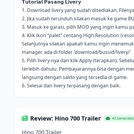
𝗧𝘂𝘁𝗼𝗿𝗶𝗮𝗹 𝗣𝗮𝘀𝗮𝗻𝗴 𝗟𝗶𝘃𝗲𝗿𝘆
1. Download livery yang sudah disediakan, Fileny
2. Jika sudah terunduh silakan masuk ke game B
3. Masuk ke garasi, pilih MOD yang ingin kamu pa
4. Klik ikon “palet” centang High Resolution (resolus
Selanjutnya silakan apakah kamu ingin menemukan 
manager. ada di folder 'download/bussid/livery/'
5. Pilih livery-nya dan klik Apply (terapkan). S
terlebih dahulu. Pembayarannya bisa dengan me
langsung dengan saldo yang tersedia di game.
6. Selesai dan livery terpasang dengan baik.
Review: Hino 700 Trailer
AI Generate
Hino 700 Trailer