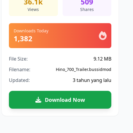
36.1k
509
Views
Shares
Downloads Today
1,382
File Size:
9.12 MB
Filename:
Hino_700_Trailer.bussidmod
Updated:
3 tahun yang lalu
Download Now