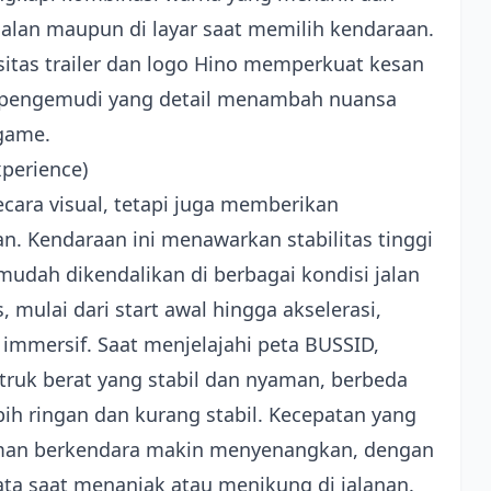
 jalan maupun di layar saat memilih kendaraan.
asitas trailer dan logo Hino memperkuat kesan
or pengemudi yang detail menambah nuansa
 game.
perience)
ecara visual, tetapi juga memberikan
 Kendaraan ini menawarkan stabilitas tinggi
udah dikendalikan di berbagai kondisi jalan
 mulai dari start awal hingga akselerasi,
mersif. Saat menjelajahi peta BUSSID,
uk berat yang stabil dan nyaman, berbeda
bih ringan dan kurang stabil. Kecepatan yang
aman berkendara makin menyenangkan, dengan
ata saat menanjak atau menikung di jalanan.