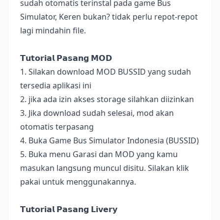
sudah otomatis terinstal pada game Bus
Simulator, Keren bukan? tidak perlu repot-repot
lagi mindahin file.
𝗧𝘂𝘁𝗼𝗿𝗶𝗮𝗹 𝗣𝗮𝘀𝗮𝗻𝗴 𝗠𝗢𝗗
1. Silakan download MOD BUSSID yang sudah
tersedia aplikasi ini
2. jika ada izin akses storage silahkan diizinkan
3. Jika download sudah selesai, mod akan
otomatis terpasang
4. Buka Game Bus Simulator Indonesia (BUSSID)
5. Buka menu Garasi dan MOD yang kamu
masukan langsung muncul disitu. Silakan klik
pakai untuk menggunakannya.
𝗧𝘂𝘁𝗼𝗿𝗶𝗮𝗹 𝗣𝗮𝘀𝗮𝗻𝗴 𝗟𝗶𝘃𝗲𝗿𝘆