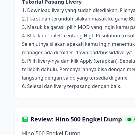
𝗧𝘂𝘁𝗼𝗿𝗶𝗮𝗹 𝗣𝗮𝘀𝗮𝗻𝗴 𝗟𝗶𝘃𝗲𝗿𝘆
1. Download livery yang sudah disediakan, Fileny
2. Jika sudah terunduh silakan masuk ke game B
3. Masuk ke garasi, pilih MOD yang ingin kamu pa
4. Klik ikon “palet” centang High Resolution (resolus
Selanjutnya silakan apakah kamu ingin menemukan 
manager. ada di folder 'download/bussid/livery/'
5. Pilih livery-nya dan klik Apply (terapkan). S
terlebih dahulu. Pembayarannya bisa dengan me
langsung dengan saldo yang tersedia di game.
6. Selesai dan livery terpasang dengan baik.
Review: Hino 500 Engkel Dump
A
Hino 500 Engkel Dump