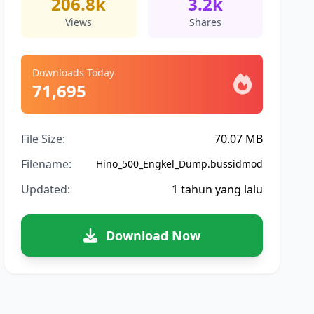
206.8k
3.2k
Views
Shares
Downloads Today
71,695
File Size:
70.07 MB
Filename:
Hino_500_Engkel_Dump.bussidmod
Updated:
1 tahun yang lalu
Download Now