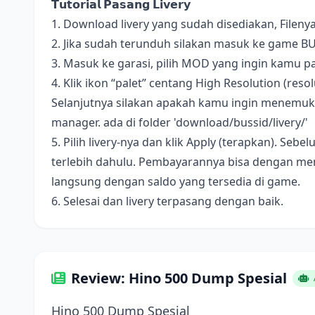
𝗧𝘂𝘁𝗼𝗿𝗶𝗮𝗹 𝗣𝗮𝘀𝗮𝗻𝗴 𝗟𝗶𝘃𝗲𝗿𝘆
1. Download livery yang sudah disediakan, Fileny
2. Jika sudah terunduh silakan masuk ke game B
3. Masuk ke garasi, pilih MOD yang ingin kamu pa
4. Klik ikon “palet” centang High Resolution (resolus
Selanjutnya silakan apakah kamu ingin menemukan 
manager. ada di folder 'download/bussid/livery/'
5. Pilih livery-nya dan klik Apply (terapkan). S
terlebih dahulu. Pembayarannya bisa dengan me
langsung dengan saldo yang tersedia di game.
6. Selesai dan livery terpasang dengan baik.
Review: Hino 500 Dump Spesial
Hino 500 Dump Spesial