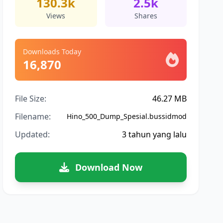
130.3k
2.5k
Views
Shares
Downloads Today
16,870
File Size:
46.27 MB
Filename:
Hino_500_Dump_Spesial.bussidmod
Updated:
3 tahun yang lalu
Download Now