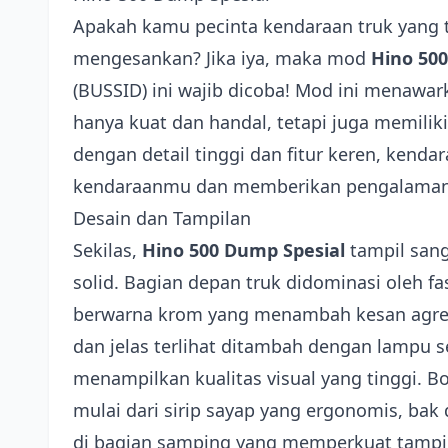
Apakah kamu pecinta kendaraan truk yang
mengesankan? Jika iya, maka mod
Hino 50
(BUSSID) ini wajib dicoba! Mod ini menawa
hanya kuat dan handal, tetapi juga memilik
dengan detail tinggi dan fitur keren, kend
kendaraanmu dan memberikan pengalaman 
Desain dan Tampilan
Sekilas,
Hino 500 Dump Spesial
tampil san
solid. Bagian depan truk didominasi oleh fa
berwarna krom yang menambah kesan agres
dan jelas terlihat ditambah dengan lampu se
menampilkan kualitas visual yang tinggi. Bod
mulai dari sirip sayap yang ergonomis, bak 
di bagian samping yang memperkuat tampil