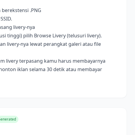
a berekstensi .PNG
USSID.
sang livery-nya
i tinggi) pilih Browse Livery (telusuri livery).
livery-nya lewat perangkat galeri atau file
ebelum livery terpasang kamu harus membayarnya
nonton iklan selama 30 detik atau membayar
Generated