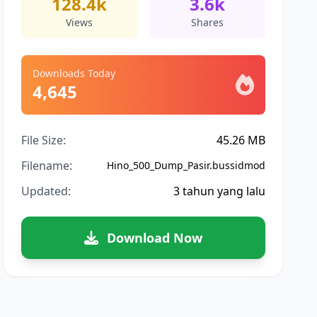
128.4k
3.6k
Views
Shares
Downloads Today
4,645
File Size:
45.26 MB
Filename:
Hino_500_Dump_Pasir.bussidmod
Updated:
3 tahun yang lalu
Download Now