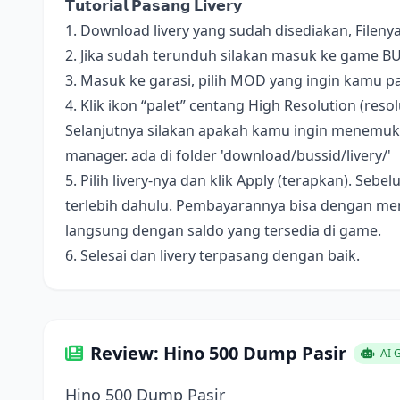
𝗧𝘂𝘁𝗼𝗿𝗶𝗮𝗹 𝗣𝗮𝘀𝗮𝗻𝗴 𝗟𝗶𝘃𝗲𝗿𝘆
1. Download livery yang sudah disediakan, Fileny
2. Jika sudah terunduh silakan masuk ke game B
3. Masuk ke garasi, pilih MOD yang ingin kamu pa
4. Klik ikon “palet” centang High Resolution (resolus
Selanjutnya silakan apakah kamu ingin menemukan 
manager. ada di folder 'download/bussid/livery/'
5. Pilih livery-nya dan klik Apply (terapkan). S
terlebih dahulu. Pembayarannya bisa dengan me
langsung dengan saldo yang tersedia di game.
6. Selesai dan livery terpasang dengan baik.
Review: Hino 500 Dump Pasir
AI 
Hino 500 Dump Pasir