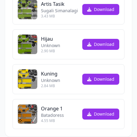
Artis Tasik
Download
Sugali Simanalagi
3.43 MB
Hijau
Download
Unknown
2.90 MB
Kuning
Download
Unknown
2.84 MB
Orange 1
Download
Batadoress
4.55 MB