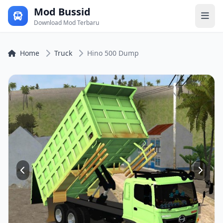
Mod Bussid
Download Mod Terbaru
Home
Truck
Hino 500 Dump