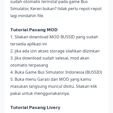
sudah otomatis terinstal pada game Bus
Simulator, Keren bukan? tidak perlu repot-repot
lagi mindahin file.
𝗧𝘂𝘁𝗼𝗿𝗶𝗮𝗹 𝗣𝗮𝘀𝗮𝗻𝗴 𝗠𝗢𝗗
1. Silakan download MOD BUSSID yang sudah
tersedia aplikasi ini
2. jika ada izin akses storage silahkan diizinkan
3. Jika download sudah selesai, mod akan
otomatis terpasang
4. Buka Game Bus Simulator Indonesia (BUSSID)
5. Buka menu Garasi dan MOD yang kamu
masukan langsung muncul disitu. Silakan klik
pakai untuk menggunakannya.
𝗧𝘂𝘁𝗼𝗿𝗶𝗮𝗹 𝗣𝗮𝘀𝗮𝗻𝗴 𝗟𝗶𝘃𝗲𝗿𝘆