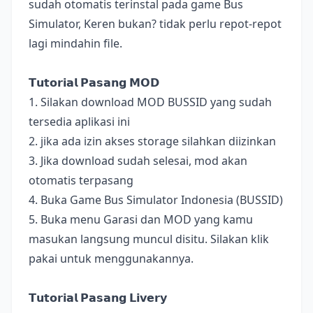
sudah otomatis terinstal pada game Bus
Simulator, Keren bukan? tidak perlu repot-repot
lagi mindahin file.
𝗧𝘂𝘁𝗼𝗿𝗶𝗮𝗹 𝗣𝗮𝘀𝗮𝗻𝗴 𝗠𝗢𝗗
1. Silakan download MOD BUSSID yang sudah
tersedia aplikasi ini
2. jika ada izin akses storage silahkan diizinkan
3. Jika download sudah selesai, mod akan
otomatis terpasang
4. Buka Game Bus Simulator Indonesia (BUSSID)
5. Buka menu Garasi dan MOD yang kamu
masukan langsung muncul disitu. Silakan klik
pakai untuk menggunakannya.
𝗧𝘂𝘁𝗼𝗿𝗶𝗮𝗹 𝗣𝗮𝘀𝗮𝗻𝗴 𝗟𝗶𝘃𝗲𝗿𝘆