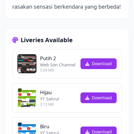
rasakan sensasi berkendara yang berbeda!
Liveries Available
Putih 2
Download
Web Son Channel
5.08 MB
Hijau
Download
YT Sahrul
3.13 MB
Biru
Download
YT Sahrul