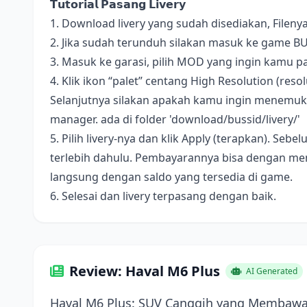
𝗧𝘂𝘁𝗼𝗿𝗶𝗮𝗹 𝗣𝗮𝘀𝗮𝗻𝗴 𝗟𝗶𝘃𝗲𝗿𝘆
1. Download livery yang sudah disediakan, Fileny
2. Jika sudah terunduh silakan masuk ke game B
3. Masuk ke garasi, pilih MOD yang ingin kamu pa
4. Klik ikon “palet” centang High Resolution (resolus
Selanjutnya silakan apakah kamu ingin menemukan 
manager. ada di folder 'download/bussid/livery/'
5. Pilih livery-nya dan klik Apply (terapkan). S
terlebih dahulu. Pembayarannya bisa dengan me
langsung dengan saldo yang tersedia di game.
6. Selesai dan livery terpasang dengan baik.
Review: Haval M6 Plus
AI Generated
Haval M6 Plus: SUV Canggih yang Membawa