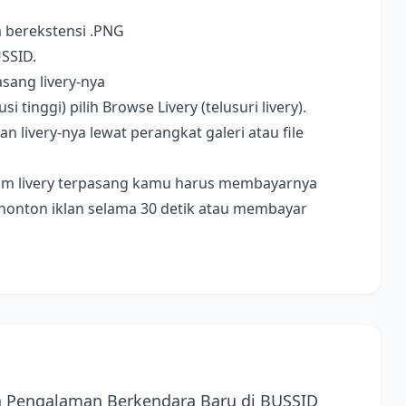
a berekstensi .PNG
USSID.
sang livery-nya
i tinggi) pilih Browse Livery (telusuri livery).
livery-nya lewat perangkat galeri atau file
ebelum livery terpasang kamu harus membayarnya
nonton iklan selama 30 detik atau membayar
 Pengalaman Berkendara Baru di BUSSID