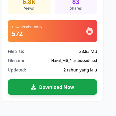
6.8k
83
Views
Shares
Downloads Today
572
File Size:
28.83 MB
Filename:
Haval_M6_Plus.bussidmod
Updated:
2 tahun yang lalu
Download Now