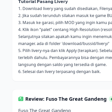
𝗧𝘂𝘁𝗼𝗿𝗶𝗮𝗹 𝗣𝗮𝘀𝗮𝗻𝗴 𝗟𝗶𝘃𝗲𝗿𝘆
1. Download livery yang sudah disediakan, Fileny
2. Jika sudah terunduh silakan masuk ke game B
3. Masuk ke garasi, pilih MOD yang ingin kamu pa
4. Klik ikon “palet” centang High Resolution (resolus
Selanjutnya silakan apakah kamu ingin menemukan 
manager. ada di folder 'download/bussid/livery/'
5. Pilih livery-nya dan klik Apply (terapkan). S
terlebih dahulu. Pembayarannya bisa dengan me
langsung dengan saldo yang tersedia di game.
6. Selesai dan livery terpasang dengan baik.
Review: Fuso The Great Gandeng
Fuso The Great Gandeng