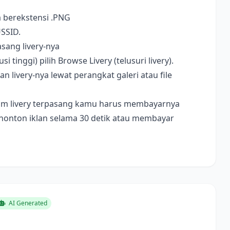
a berekstensi .PNG
USSID.
sang livery-nya
i tinggi) pilih Browse Livery (telusuri livery).
livery-nya lewat perangkat galeri atau file
ebelum livery terpasang kamu harus membayarnya
nonton iklan selama 30 detik atau membayar
AI Generated