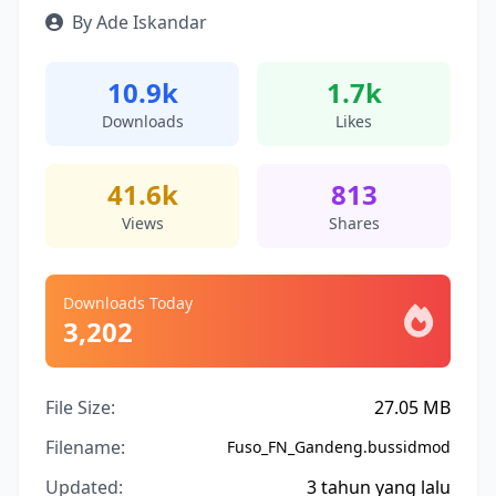
By Ade Iskandar
10.9k
1.7k
Downloads
Likes
41.6k
813
Views
Shares
Downloads Today
3,202
File Size:
27.05 MB
Filename:
Fuso_FN_Gandeng.bussidmod
Updated:
3 tahun yang lalu