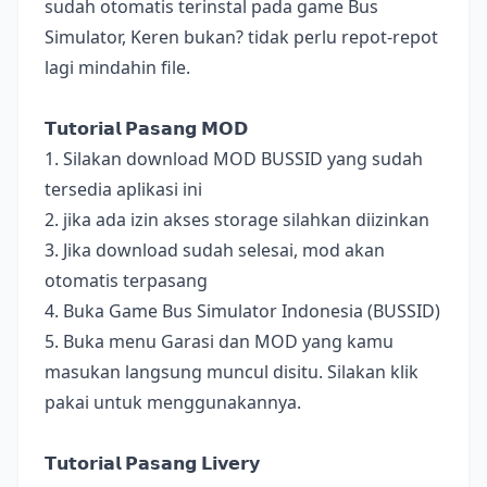
sudah otomatis terinstal pada game Bus
Simulator, Keren bukan? tidak perlu repot-repot
lagi mindahin file.
𝗧𝘂𝘁𝗼𝗿𝗶𝗮𝗹 𝗣𝗮𝘀𝗮𝗻𝗴 𝗠𝗢𝗗
1. Silakan download MOD BUSSID yang sudah
tersedia aplikasi ini
2. jika ada izin akses storage silahkan diizinkan
3. Jika download sudah selesai, mod akan
otomatis terpasang
4. Buka Game Bus Simulator Indonesia (BUSSID)
5. Buka menu Garasi dan MOD yang kamu
masukan langsung muncul disitu. Silakan klik
pakai untuk menggunakannya.
𝗧𝘂𝘁𝗼𝗿𝗶𝗮𝗹 𝗣𝗮𝘀𝗮𝗻𝗴 𝗟𝗶𝘃𝗲𝗿𝘆