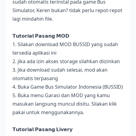
sudah otomatis terinstal pada game Bus
Simulator, Keren bukan? tidak perlu repot-repot
lagi mindahin file.
𝗧𝘂𝘁𝗼𝗿𝗶𝗮𝗹 𝗣𝗮𝘀𝗮𝗻𝗴 𝗠𝗢𝗗
1. Silakan download MOD BUSSID yang sudah
tersedia aplikasi ini
2. jika ada izin akses storage silahkan diizinkan
3. Jika download sudah selesai, mod akan
otomatis terpasang
4. Buka Game Bus Simulator Indonesia (BUSSID)
5. Buka menu Garasi dan MOD yang kamu
masukan langsung muncul disitu. Silakan klik
pakai untuk menggunakannya.
𝗧𝘂𝘁𝗼𝗿𝗶𝗮𝗹 𝗣𝗮𝘀𝗮𝗻𝗴 𝗟𝗶𝘃𝗲𝗿𝘆