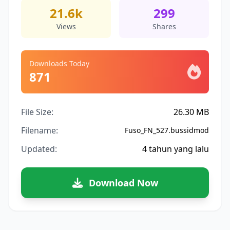
21.6k
299
Views
Shares
Downloads Today
871
File Size:
26.30 MB
Filename:
Fuso_FN_527.bussidmod
Updated:
4 tahun yang lalu
Download Now