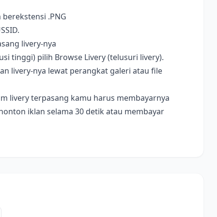
a berekstensi .PNG
USSID.
sang livery-nya
i tinggi) pilih Browse Livery (telusuri livery).
livery-nya lewat perangkat galeri atau file
ebelum livery terpasang kamu harus membayarnya
nonton iklan selama 30 detik atau membayar