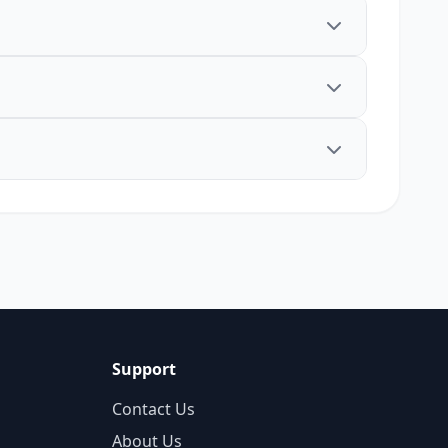
Support
Contact Us
About Us