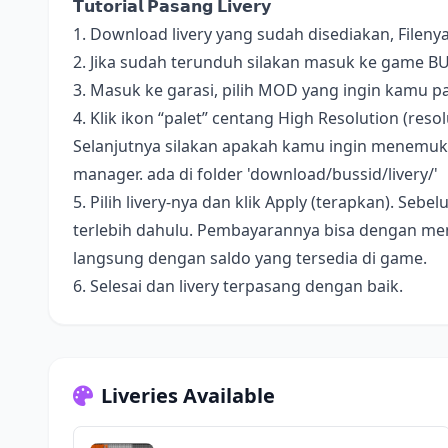
𝗧𝘂𝘁𝗼𝗿𝗶𝗮𝗹 𝗣𝗮𝘀𝗮𝗻𝗴 𝗟𝗶𝘃𝗲𝗿𝘆
1. Download livery yang sudah disediakan, Fileny
2. Jika sudah terunduh silakan masuk ke game B
3. Masuk ke garasi, pilih MOD yang ingin kamu pa
4. Klik ikon “palet” centang High Resolution (resolus
Selanjutnya silakan apakah kamu ingin menemukan 
manager. ada di folder 'download/bussid/livery/'
5. Pilih livery-nya dan klik Apply (terapkan). S
terlebih dahulu. Pembayarannya bisa dengan me
langsung dengan saldo yang tersedia di game.
6. Selesai dan livery terpasang dengan baik.
Liveries Available