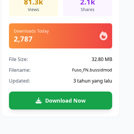
81.3k
2.1k
Views
Shares
Downloads Today
2,787
File Size:
32.80 MB
Filename:
Fuso_FN.bussidmod
Updated:
3 tahun yang lalu
Download Now