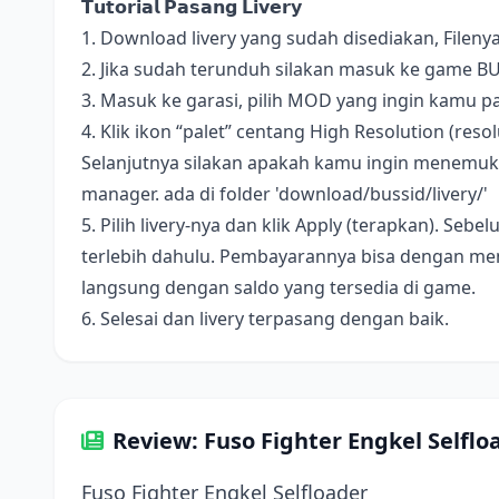
𝗧𝘂𝘁𝗼𝗿𝗶𝗮𝗹 𝗣𝗮𝘀𝗮𝗻𝗴 𝗟𝗶𝘃𝗲𝗿𝘆
1. Download livery yang sudah disediakan, Fileny
2. Jika sudah terunduh silakan masuk ke game B
3. Masuk ke garasi, pilih MOD yang ingin kamu pa
4. Klik ikon “palet” centang High Resolution (resolus
Selanjutnya silakan apakah kamu ingin menemukan 
manager. ada di folder 'download/bussid/livery/'
5. Pilih livery-nya dan klik Apply (terapkan). S
terlebih dahulu. Pembayarannya bisa dengan me
langsung dengan saldo yang tersedia di game.
6. Selesai dan livery terpasang dengan baik.
Review: Fuso Fighter Engkel Selflo
Fuso Fighter Engkel Selfloader