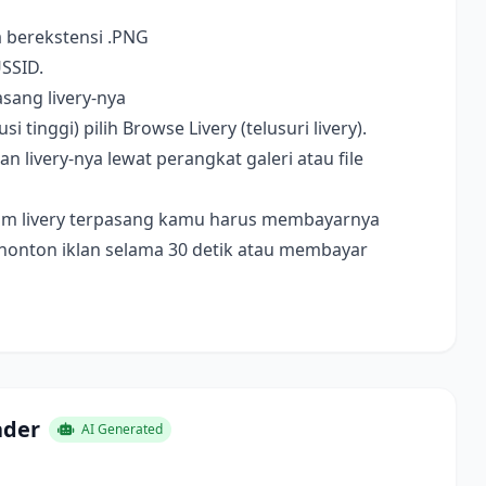
a berekstensi .PNG
USSID.
sang livery-nya
i tinggi) pilih Browse Livery (telusuri livery).
livery-nya lewat perangkat galeri atau file
ebelum livery terpasang kamu harus membayarnya
nonton iklan selama 30 detik atau membayar
ader
AI Generated