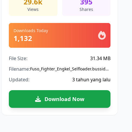
29.6k
395
Views
Shares
Downloads Today
1,132
File Size:
31.34 MB
Filename:
Fuso_Fighter_Engkel_Selfloader.bussidmod
Updated:
3 tahun yang lalu
Download Now