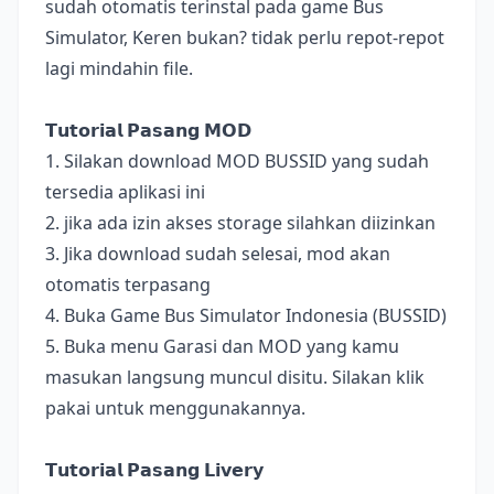
sudah otomatis terinstal pada game Bus
Simulator, Keren bukan? tidak perlu repot-repot
lagi mindahin file.
𝗧𝘂𝘁𝗼𝗿𝗶𝗮𝗹 𝗣𝗮𝘀𝗮𝗻𝗴 𝗠𝗢𝗗
1. Silakan download MOD BUSSID yang sudah
tersedia aplikasi ini
2. jika ada izin akses storage silahkan diizinkan
3. Jika download sudah selesai, mod akan
otomatis terpasang
4. Buka Game Bus Simulator Indonesia (BUSSID)
5. Buka menu Garasi dan MOD yang kamu
masukan langsung muncul disitu. Silakan klik
pakai untuk menggunakannya.
𝗧𝘂𝘁𝗼𝗿𝗶𝗮𝗹 𝗣𝗮𝘀𝗮𝗻𝗴 𝗟𝗶𝘃𝗲𝗿𝘆