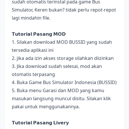
sudah otomatis terinstal pada game Bus
Simulator, Keren bukan? tidak perlu repot-repot
lagi mindahin file.
𝗧𝘂𝘁𝗼𝗿𝗶𝗮𝗹 𝗣𝗮𝘀𝗮𝗻𝗴 𝗠𝗢𝗗
1. Silakan download MOD BUSSID yang sudah
tersedia aplikasi ini
2. jika ada izin akses storage silahkan diizinkan
3. Jika download sudah selesai, mod akan
otomatis terpasang
4. Buka Game Bus Simulator Indonesia (BUSSID)
5. Buka menu Garasi dan MOD yang kamu
masukan langsung muncul disitu. Silakan klik
pakai untuk menggunakannya.
𝗧𝘂𝘁𝗼𝗿𝗶𝗮𝗹 𝗣𝗮𝘀𝗮𝗻𝗴 𝗟𝗶𝘃𝗲𝗿𝘆