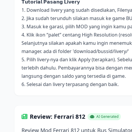
𝗧𝘂𝘁𝗼𝗿𝗶𝗮𝗹 𝗣𝗮𝘀𝗮𝗻𝗴 𝗟𝗶𝘃𝗲𝗿𝘆
1. Download livery yang sudah disediakan, Fileny
2. Jika sudah terunduh silakan masuk ke game B
3. Masuk ke garasi, pilih MOD yang ingin kamu pa
4. Klik ikon “palet” centang High Resolution (resolus
Selanjutnya silakan apakah kamu ingin menemukan 
manager. ada di folder 'download/bussid/livery/'
5. Pilih livery-nya dan klik Apply (terapkan). S
terlebih dahulu. Pembayarannya bisa dengan me
langsung dengan saldo yang tersedia di game.
6. Selesai dan livery terpasang dengan baik.
Review: Ferrari 812
AI Generated
Review Mod Ferrari 812 untuk Bus Simulato