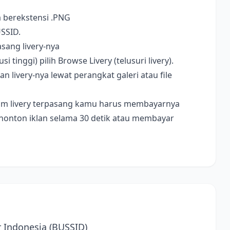
a berekstensi .PNG
USSID.
sang livery-nya
i tinggi) pilih Browse Livery (telusuri livery).
livery-nya lewat perangkat galeri atau file
ebelum livery terpasang kamu harus membayarnya
nonton iklan selama 30 detik atau membayar
r Indonesia (BUSSID)