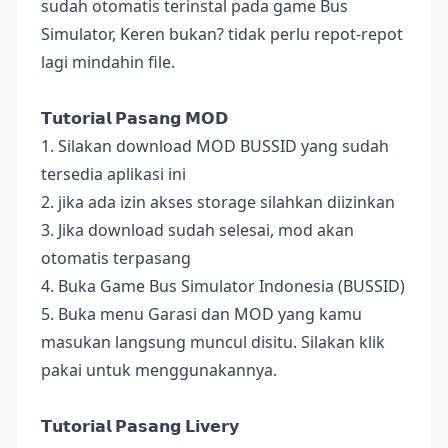
sudah otomatis terinstal pada game Bus
Simulator, Keren bukan? tidak perlu repot-repot
lagi mindahin file.
𝗧𝘂𝘁𝗼𝗿𝗶𝗮𝗹 𝗣𝗮𝘀𝗮𝗻𝗴 𝗠𝗢𝗗
1. Silakan download MOD BUSSID yang sudah
tersedia aplikasi ini
2. jika ada izin akses storage silahkan diizinkan
3. Jika download sudah selesai, mod akan
otomatis terpasang
4. Buka Game Bus Simulator Indonesia (BUSSID)
5. Buka menu Garasi dan MOD yang kamu
masukan langsung muncul disitu. Silakan klik
pakai untuk menggunakannya.
𝗧𝘂𝘁𝗼𝗿𝗶𝗮𝗹 𝗣𝗮𝘀𝗮𝗻𝗴 𝗟𝗶𝘃𝗲𝗿𝘆