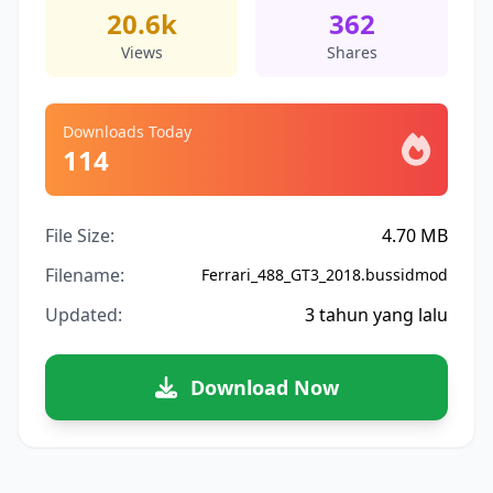
20.6k
362
Views
Shares
Downloads Today
114
File Size:
4.70 MB
Filename:
Ferrari_488_GT3_2018.bussidmod
Updated:
3 tahun yang lalu
Download Now