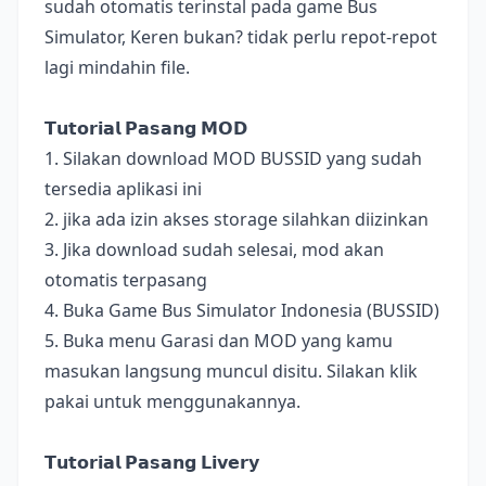
sudah otomatis terinstal pada game Bus
Simulator, Keren bukan? tidak perlu repot-repot
lagi mindahin file.
𝗧𝘂𝘁𝗼𝗿𝗶𝗮𝗹 𝗣𝗮𝘀𝗮𝗻𝗴 𝗠𝗢𝗗
1. Silakan download MOD BUSSID yang sudah
tersedia aplikasi ini
2. jika ada izin akses storage silahkan diizinkan
3. Jika download sudah selesai, mod akan
otomatis terpasang
4. Buka Game Bus Simulator Indonesia (BUSSID)
5. Buka menu Garasi dan MOD yang kamu
masukan langsung muncul disitu. Silakan klik
pakai untuk menggunakannya.
𝗧𝘂𝘁𝗼𝗿𝗶𝗮𝗹 𝗣𝗮𝘀𝗮𝗻𝗴 𝗟𝗶𝘃𝗲𝗿𝘆