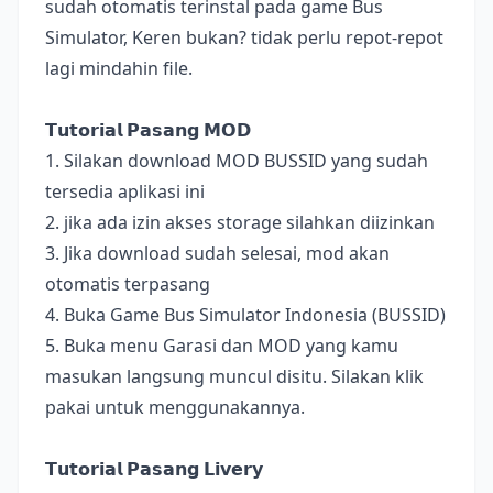
sudah otomatis terinstal pada game Bus
Simulator, Keren bukan? tidak perlu repot-repot
lagi mindahin file.
𝗧𝘂𝘁𝗼𝗿𝗶𝗮𝗹 𝗣𝗮𝘀𝗮𝗻𝗴 𝗠𝗢𝗗
1. Silakan download MOD BUSSID yang sudah
tersedia aplikasi ini
2. jika ada izin akses storage silahkan diizinkan
3. Jika download sudah selesai, mod akan
otomatis terpasang
4. Buka Game Bus Simulator Indonesia (BUSSID)
5. Buka menu Garasi dan MOD yang kamu
masukan langsung muncul disitu. Silakan klik
pakai untuk menggunakannya.
𝗧𝘂𝘁𝗼𝗿𝗶𝗮𝗹 𝗣𝗮𝘀𝗮𝗻𝗴 𝗟𝗶𝘃𝗲𝗿𝘆