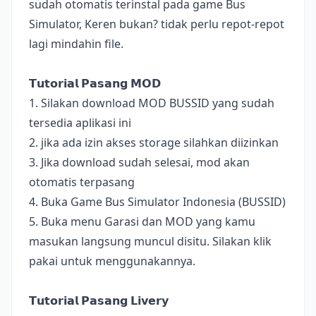
sudah otomatis terinstal pada game Bus
Simulator, Keren bukan? tidak perlu repot-repot
lagi mindahin file.
𝗧𝘂𝘁𝗼𝗿𝗶𝗮𝗹 𝗣𝗮𝘀𝗮𝗻𝗴 𝗠𝗢𝗗
1. Silakan download MOD BUSSID yang sudah
tersedia aplikasi ini
2. jika ada izin akses storage silahkan diizinkan
3. Jika download sudah selesai, mod akan
otomatis terpasang
4. Buka Game Bus Simulator Indonesia (BUSSID)
5. Buka menu Garasi dan MOD yang kamu
masukan langsung muncul disitu. Silakan klik
pakai untuk menggunakannya.
𝗧𝘂𝘁𝗼𝗿𝗶𝗮𝗹 𝗣𝗮𝘀𝗮𝗻𝗴 𝗟𝗶𝘃𝗲𝗿𝘆