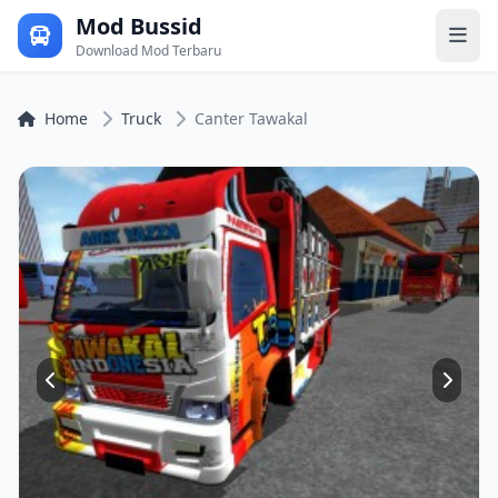
Mod Bussid
Download Mod Terbaru
Home
Truck
Canter Tawakal