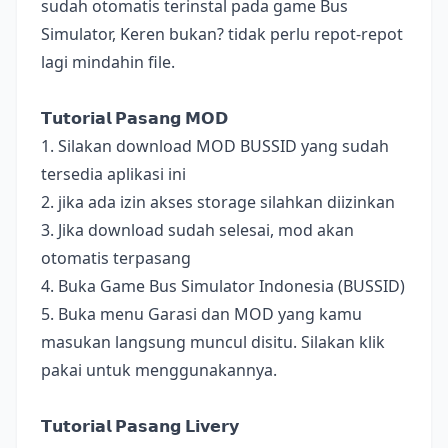
sudah otomatis terinstal pada game Bus
Simulator, Keren bukan? tidak perlu repot-repot
lagi mindahin file.
𝗧𝘂𝘁𝗼𝗿𝗶𝗮𝗹 𝗣𝗮𝘀𝗮𝗻𝗴 𝗠𝗢𝗗
1. Silakan download MOD BUSSID yang sudah
tersedia aplikasi ini
2. jika ada izin akses storage silahkan diizinkan
3. Jika download sudah selesai, mod akan
otomatis terpasang
4. Buka Game Bus Simulator Indonesia (BUSSID)
5. Buka menu Garasi dan MOD yang kamu
masukan langsung muncul disitu. Silakan klik
pakai untuk menggunakannya.
𝗧𝘂𝘁𝗼𝗿𝗶𝗮𝗹 𝗣𝗮𝘀𝗮𝗻𝗴 𝗟𝗶𝘃𝗲𝗿𝘆