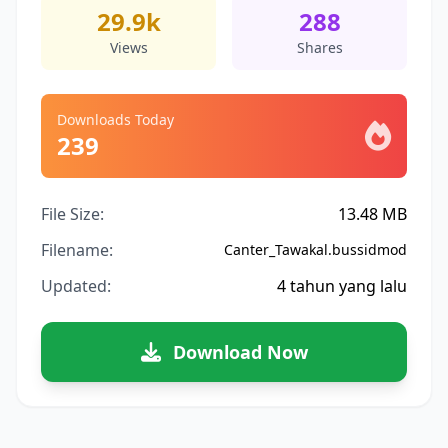
29.9k
288
Views
Shares
Downloads Today
239
File Size:
13.48 MB
Filename:
Canter_Tawakal.bussidmod
Updated:
4 tahun yang lalu
Download Now