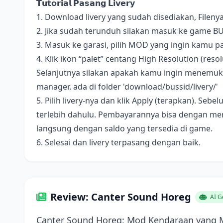
𝗧𝘂𝘁𝗼𝗿𝗶𝗮𝗹 𝗣𝗮𝘀𝗮𝗻𝗴 𝗟𝗶𝘃𝗲𝗿𝘆
1. Download livery yang sudah disediakan, Fileny
2. Jika sudah terunduh silakan masuk ke game B
3. Masuk ke garasi, pilih MOD yang ingin kamu pa
4. Klik ikon “palet” centang High Resolution (resolus
Selanjutnya silakan apakah kamu ingin menemukan 
manager. ada di folder 'download/bussid/livery/'
5. Pilih livery-nya dan klik Apply (terapkan). S
terlebih dahulu. Pembayarannya bisa dengan me
langsung dengan saldo yang tersedia di game.
6. Selesai dan livery terpasang dengan baik.
Review: Canter Sound Horeg
AI G
Canter Sound Horeg: Mod Kendaraan yang 