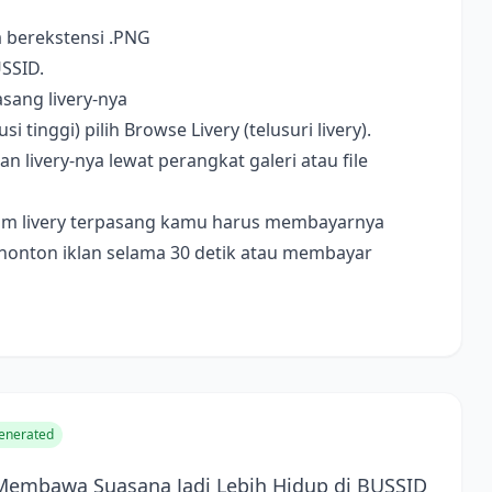
a berekstensi .PNG
USSID.
sang livery-nya
i tinggi) pilih Browse Livery (telusuri livery).
livery-nya lewat perangkat galeri atau file
ebelum livery terpasang kamu harus membayarnya
nonton iklan selama 30 detik atau membayar
enerated
Membawa Suasana Jadi Lebih Hidup di BUSSID