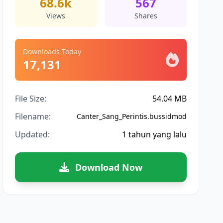
68.6k
567
Views
Shares
Downloads Today
17,131
File Size:
54.04 MB
Filename:
Canter_Sang_Perintis.bussidmod
Updated:
1 tahun yang lalu
Download Now