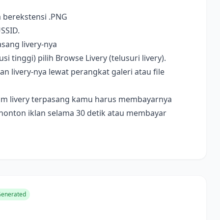
a berekstensi .PNG
USSID.
sang livery-nya
i tinggi) pilih Browse Livery (telusuri livery).
livery-nya lewat perangkat galeri atau file
ebelum livery terpasang kamu harus membayarnya
nonton iklan selama 30 detik atau membayar
Generated