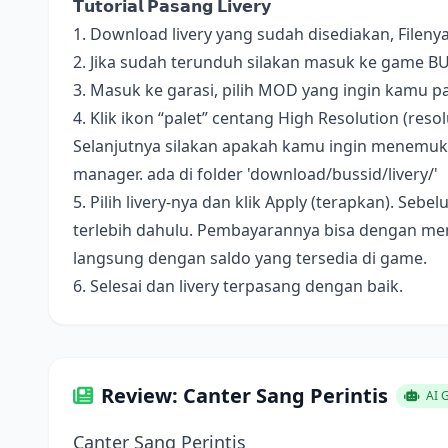
𝗧𝘂𝘁𝗼𝗿𝗶𝗮𝗹 𝗣𝗮𝘀𝗮𝗻𝗴 𝗟𝗶𝘃𝗲𝗿𝘆
1. Download livery yang sudah disediakan, Fileny
2. Jika sudah terunduh silakan masuk ke game B
3. Masuk ke garasi, pilih MOD yang ingin kamu pa
4. Klik ikon “palet” centang High Resolution (resolus
Selanjutnya silakan apakah kamu ingin menemukan 
manager. ada di folder 'download/bussid/livery/'
5. Pilih livery-nya dan klik Apply (terapkan). S
terlebih dahulu. Pembayarannya bisa dengan me
langsung dengan saldo yang tersedia di game.
6. Selesai dan livery terpasang dengan baik.
Review: Canter Sang Perintis
AI 
Canter Sang Perintis