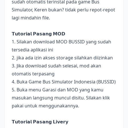
sudah otomatis terinstal pada game Bus
Simulator, Keren bukan? tidak perlu repot-repot
lagi mindahin file.
𝗧𝘂𝘁𝗼𝗿𝗶𝗮𝗹 𝗣𝗮𝘀𝗮𝗻𝗴 𝗠𝗢𝗗
1. Silakan download MOD BUSSID yang sudah
tersedia aplikasi ini
2. jika ada izin akses storage silahkan diizinkan
3. Jika download sudah selesai, mod akan
otomatis terpasang
4. Buka Game Bus Simulator Indonesia (BUSSID)
5. Buka menu Garasi dan MOD yang kamu
masukan langsung muncul disitu. Silakan klik
pakai untuk menggunakannya.
𝗧𝘂𝘁𝗼𝗿𝗶𝗮𝗹 𝗣𝗮𝘀𝗮𝗻𝗴 𝗟𝗶𝘃𝗲𝗿𝘆