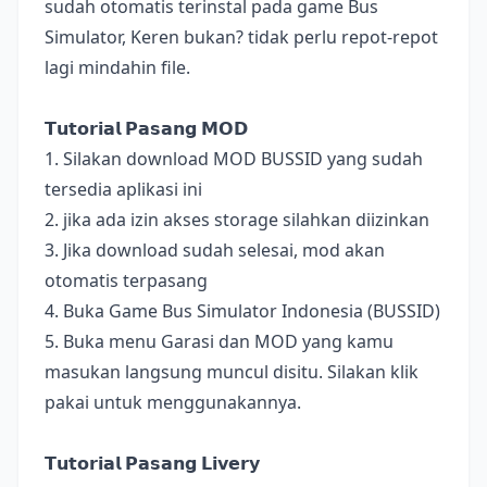
sudah otomatis terinstal pada game Bus
Simulator, Keren bukan? tidak perlu repot-repot
lagi mindahin file.
𝗧𝘂𝘁𝗼𝗿𝗶𝗮𝗹 𝗣𝗮𝘀𝗮𝗻𝗴 𝗠𝗢𝗗
1. Silakan download MOD BUSSID yang sudah
tersedia aplikasi ini
2. jika ada izin akses storage silahkan diizinkan
3. Jika download sudah selesai, mod akan
otomatis terpasang
4. Buka Game Bus Simulator Indonesia (BUSSID)
5. Buka menu Garasi dan MOD yang kamu
masukan langsung muncul disitu. Silakan klik
pakai untuk menggunakannya.
𝗧𝘂𝘁𝗼𝗿𝗶𝗮𝗹 𝗣𝗮𝘀𝗮𝗻𝗴 𝗟𝗶𝘃𝗲𝗿𝘆