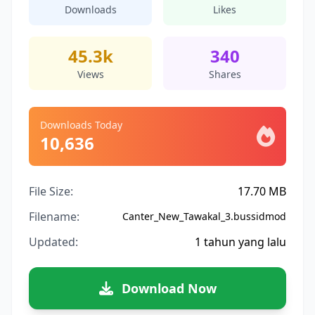
Downloads
Likes
45.3k
340
Views
Shares
Downloads Today
10,636
File Size:
17.70 MB
Filename:
Canter_New_Tawakal_3.bussidmod
Updated:
1 tahun yang lalu
Download Now