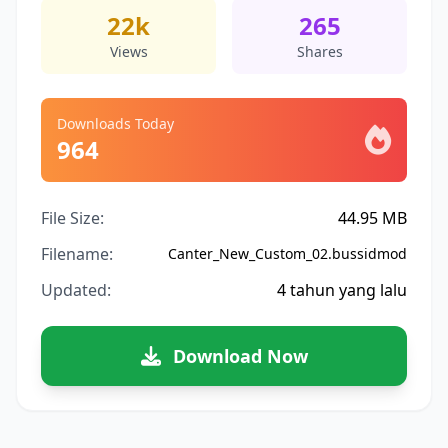
22k
265
Views
Shares
Downloads Today
964
File Size:
44.95 MB
Filename:
Canter_New_Custom_02.bussidmod
Updated:
4 tahun yang lalu
Download Now