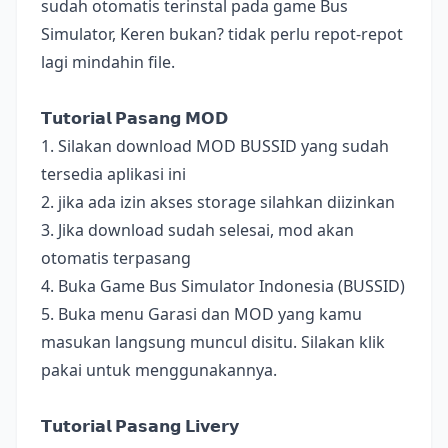
sudah otomatis terinstal pada game Bus
Simulator, Keren bukan? tidak perlu repot-repot
lagi mindahin file.
𝗧𝘂𝘁𝗼𝗿𝗶𝗮𝗹 𝗣𝗮𝘀𝗮𝗻𝗴 𝗠𝗢𝗗
1. Silakan download MOD BUSSID yang sudah
tersedia aplikasi ini
2. jika ada izin akses storage silahkan diizinkan
3. Jika download sudah selesai, mod akan
otomatis terpasang
4. Buka Game Bus Simulator Indonesia (BUSSID)
5. Buka menu Garasi dan MOD yang kamu
masukan langsung muncul disitu. Silakan klik
pakai untuk menggunakannya.
𝗧𝘂𝘁𝗼𝗿𝗶𝗮𝗹 𝗣𝗮𝘀𝗮𝗻𝗴 𝗟𝗶𝘃𝗲𝗿𝘆